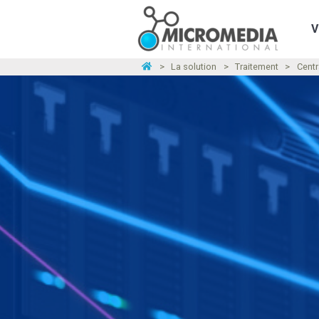
V
>
La solution
>
Traitement
>
Centr