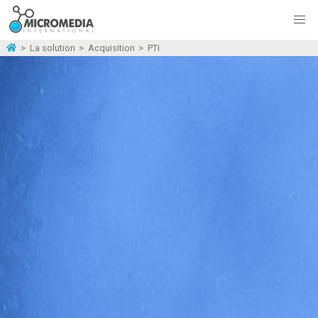
>
La solution
>
Acquisition
>
PTI